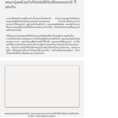
หอมกรุ่นหนึ่งแก้วที่ส่งต่อให้กับเพื่อนของเรานี้ ก็
เช่นกัน...
จากเมล็ดพันธ์กาแฟที่บ่มเพาะขึ้นจนมาเป็นต้นกล้า ผ่านการดูแลเอาใจใส่อย่าง
ทะนุถนอมให้เติบโตแข็งแรงจนออกดอกออกผล ท่ามกลางพื้นป่าเขาจาก
ธรรมชาติที่สมบูรณ์ อยู่ร่วมกันกับสัตว์ป่า และแมลงน้อยใหญ่ และเมื่อถึงเวลา
ที่ผลกาแฟเชอรี่สุกเต็มที่แล้วและพร้อมจะเก็บเกี่ยว ก็ต้องคัดสรรผลที่สมบูรณ์
แล้วจริงๆเท่านั้น
เพื่อนำมาแปรรูปอย่างพิถีพิถันและเอาใจใส่จนได้มาเป็นเมล็ดกาแฟดิบที่รอ
การนำไปผ่านความร้อนจากการคั่วโดยผู้เชี่ยวชาญที่เข้าใจ และเต็มเปี่ยมไปด้วย
ประสบการณ์ จนมาเป็นเมล็ดกาแฟคั่วที่มีกลิ่น และรสชาติที่สมบูรณ์ จากนั้น
หน้าที่ในการสกัดดึงเอารสชาติจากเมล็ดกาแฟมาเป็นกาแฟแก้วโปรดของทุกๆ
คน เกิดจากบาริสต้าที่ถูกฝึกฝนมาเป็นอย่างดีจนเกิดความชำนาญ และความ
ใส่ใจ เพื่อส่งมอบเรื่องราวทั้งหมดนี้ผ่านมาเป็น “เครื่องดื่มแห่งมวลมิตร” ที่เรา
ตั้งใจเสริฟให้กับเพื่อนๆของเราในทุกๆวัน
เราขอขอบคุณทุกๆความตั้งใจ และความงดงามระหว่างทางที่ทำให้เกิดมีมิตรภาพดีๆต่อกัน
"มิ่งมิตร…เครื่องดื่มแห่งมวลมิตร"