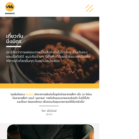
เกี่ยวกับ
มิ่งมิตร
เรารู้สึกว่ากาแฟคุณภาพเป็นสิ่งที่เข้าถึงได้ง่าย เป็นกันเอง
และเชื่อถือได้ แนวคิดง่ายๆ นี้คือสิ่งที่ขับเคลื่อนเราทุกวันเพื่อ
ให้การคั่วที่สดชื่นทุกวันอย่างสม่ำเสมอ
“จุดเริ่มต้นของ
มิ่งมิตร
เกิดจากการเริ่มก่อตั้งธุรกิจร้านอาหารเล็กๆ เมื่อ
20
ปีก่อน
ร้านอาหารเล็กๆ และมี 'มุมกาแฟ' ภายในร้านและความชอบส่วนตัว จึงได้ตั้งใจ
และศึกษา ต่อยอดพัฒนา เพื่อยกระดับคุณภาพกาแฟให้ดีมากยิ่งขึ้น"
โชค รุจิรวัฒน์
ผู้ก่อตั้ง